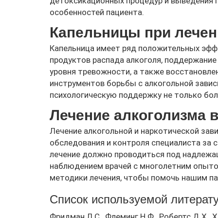
детоксикационных процедур и выведения п
особенностей пациента.
Капельницы при лечен
Капельница имеет ряд положительных эфф
продуктов распада алкоголя, поддержание
уровня тревожности, а также восстановле
инструментов борьбы с алкогольной завис
психологическую поддержку не только боль
Лечение алкоголизма в
Лечение алкогольной и наркотической за
обследования и контроля специалиста за 
лечение должно проводиться под надлежащ
наблюдением врачей с многолетним опыто
методики лечения, чтобы помочь нашим па
Список используемой литерат
Фридман Л.С., Флеминг Н.Ф., Робертс Д.Х., Х