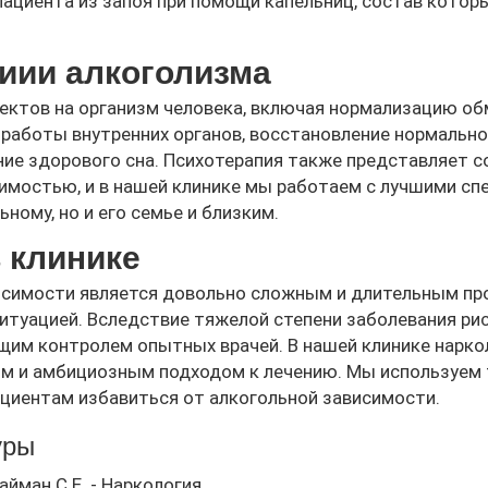
ациента из запоя при помощи капельниц, состав котор
иии алкоголизма
ектов на организм человека, включая нормализацию об
 работы внутренних органов, восстановление нормально
ние здорового сна. Психотерапия также представляет 
имостью, и в нашей клинике мы работаем с лучшими сп
ному, но и его семье и близким.
 клинике
висимости является довольно сложным и длительным пр
ситуацией. Вследствие тяжелой степени заболевания ри
им контролем опытных врачей. В нашей клинике наркол
м и амбициозным подходом к лечению. Мы используем
циентам избавиться от алкогольной зависимости.
уры
айман С.Е. - Наркология.