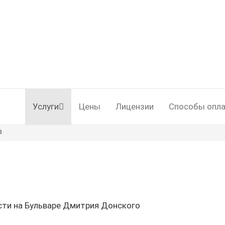
Услуги
Цены
Лицензии
Способы опл
а
сти на Бульваре Дмитрия Донского