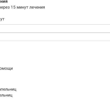
яния
через 15 минут лечения
нут
помощи
ельниц