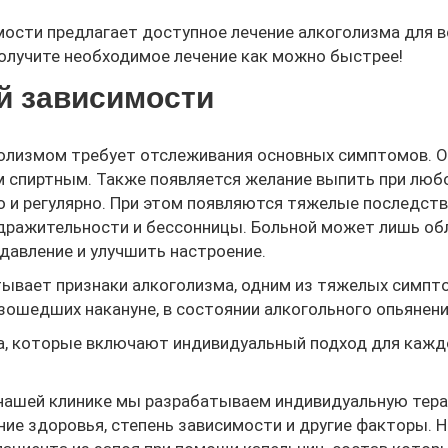
мости предлагает доступное лечение алкоголизма для в
получите необходимое лечение как можно быстрее!
й зависимости
голизмом требует отслеживания основных симптомов. О
м спиртным. Также появляется желание выпить при люб
о и регулярно. При этом появляются тяжелые последств
дражительности и бессонницы. Больной может лишь обле
авление и улучшить настроение.
тывает признаки алкоголизма, одним из тяжелых симпт
зошедших накануне, в состоянии алкогольного опьянени
ма, которые включают индивидуальный подход для кажд
 нашей клинике мы разрабатываем индивидуальную тер
ние здоровья, степень зависимости и другие факторы. 